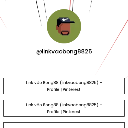
@linkvaobong8825
Link vào Bong88 (linkvaobong8825) -
Profile | Pinterest
Link vào Bong88 (linkvaobong8825) -
Profile | Pinterest