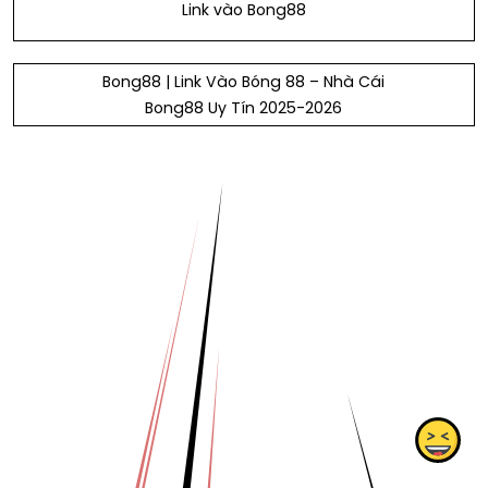
Link vào Bong88
Bong88 | Link Vào Bóng 88 – Nhà Cái
Bong88 Uy Tín 2025-2026