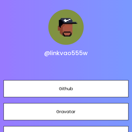
@linkvao555w
Github
Gravatar