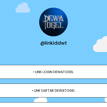
@linkiddwt
• LINK LOGIN DEWATOGEL
• LINK DAFTAR DEWATOGEL