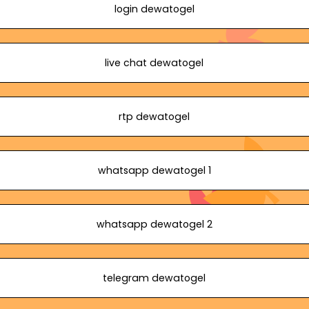
login dewatogel
live chat dewatogel
rtp dewatogel
whatsapp dewatogel 1
whatsapp dewatogel 2
telegram dewatogel