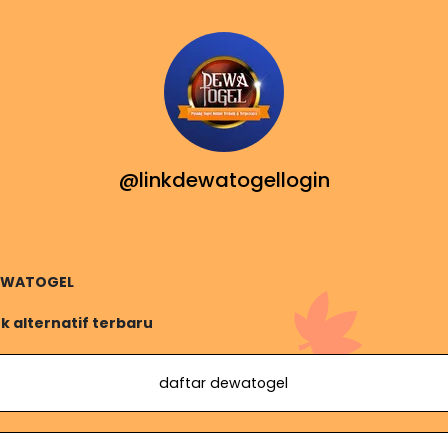
@linkdewatogellogin
DEWATOGEL
nk alternatif terbaru
daftar dewatogel