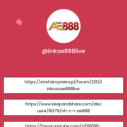
@linkae888live
https://strefainzyniera.pl/forum/2312/l
inkvaoae888live
https://www.keepandshare.com/disc
uss4/16378/nh-c-i-ae888
https://forum.instube.com/d/191095-