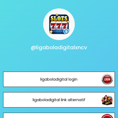
@ligaboladigitalxncv
ligaboladigital login
ligaboladigital link alternatif