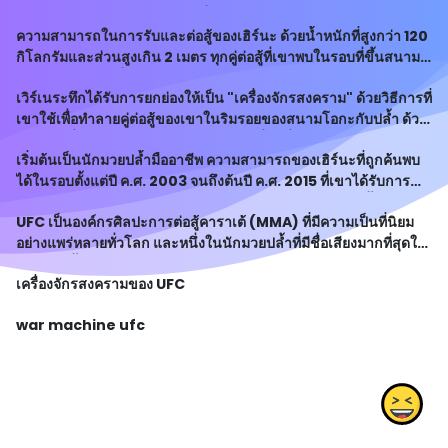
และการเอาชนะคู่ต่อสู้รำดับสูงอื่นๆ ทำให้เขาเป็นสัญลักษณ์และ
ความสามารถในการรับและต่อสู้ของเฮิร์นะ ด้วยน้ำหนักที่สูงกว่า 120
แบรนด์ยอดนิยมของ UFC
กิโลกรัมและส่วนสูงเกิน 2 เมตร ทุกคู่ต่อสู้ที่เขาพบในรอบที่ขึ้นสนาม
มาต้องหวนกลับเนื่องจากความพ่ายแพ้
เวิร์เนระทึกได้รับการยกย่องให้เป็น "เครื่องจักรสงคราม" ด้วยวิธีการที่
เขาใช้เพื่อทำลายคู่ต่อสู้ของเขาในริมรอยของสนามโอกะกับปล้ำ ด้วย
การต่อสู้ที่มีดุลยภาพและเทคนิคการต่อสู้ที่น่าทึ่ง
เริ่มต้นเป็นนักมวยปล้ำมืออาชีพ ความสามารถของเฮิร์นะที่ถูกค้นพบ
ได้ในรอบตั้งแต่ปี ค.ศ. 2003 จนถึงต้นปี ค.ศ. 2015 ที่เขาได้รับการ
เชิญให้เข้าร่วมแข่งขันใน UFC และเอาชนะคู่ต่อสู้ของเขาทั้งหมด
UFC เป็นองค์กรศิลปะการต่อสู้คาราเต้ (MMA) ที่มีความเป็นที่นิยม
อย่างแพร่หลายทั่วโลก และหนึ่งในนักมวยปล้ำที่มีชื่อเสียงมากที่สุดใน
พิธีกรรมนี้คือ เวิร์นัส "เวิร์" เฮอร์เนระทึก ทรงพลังและเป็นเจ้าของ
เครื่องจักรสงครามของ UFC
เครื่อ
war machine ufc