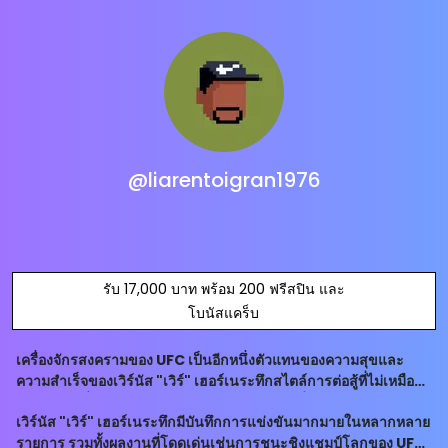
@liarentoigran1976
รับ 17,000 บาท พร้อม 200 ฟรีสปิน และ
โบนัสแคร็บ
เครื่องจักรสงครามของ UFC เป็นอีกหนึ่งตัวแทนของความสุขและ
ความสำเร็จของเวิร์นัส "เวิร์" เฮอร์เนระทึกสไตล์การต่อสู้ที่ไม่เหมือน
ใคร และเครื่องจักรสงครามของเขาจึงถือเป็นเครื่องโปรยปรายให้กับ
เวิร์นัส "เวิร์" เฮอร์เนระทึกมีบันทึกการแข่งขันมากมายในหลากหลาย
อาสาสมัครที่ปรา
รายการ รวมทั้งผลงานที่โดดเด่นเช่นการชนะชิงแชมป์โลกของ UFC