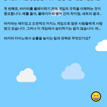
것도 중요합니다. 예를 들어, 한 쪽에 계속해서 베팅하는 것은 위험할
첫 번째로, 바카라를 플레이하기 전에 게임의 규칙을 이해하는 것이
수 있습니다. 대신 패턴을 파악하고 적절한 시기에 베팅하는 것이 승
중요합니다. 예를 들어, 플레이어와 뱅커 간의 차이점, 세트의 결과와
리를 높일 수 있는 전략일 수 있습니다.
카드의 합산 방법 등을 알고 있어야 합니다. 게임을 시작하기 전에 이
바카라는 재미있고 도전적인 카지노 게임으로 많은 사람들에게 사랑
러한 기본 규칙들을 완벽하게 숙지해야 합니다.
받고 있습니다. 그러나 이 게임에서 승리하기는 쉽지 않습니다. 따라
서 이번 기사에서는 바카라에서 승률을 높이는 몇 가지 팁과 전략을
바카라 카지노에서 승률을 높이는 팁과 전략은 무엇인가요?
알려드리려고 합니다.