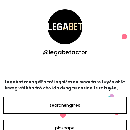
@legabetactor
Legabet mang đến trải nghiệm cá cược trực tuyến chất
lượng với kho trò chơi đa dạng từ casino trực tuyến,
poker, cá cược thể thao đến xổ số. Người chơi có thể
đăng ký nhanh chóng, nạp rút tiện lợi và
searchengines
pinshape