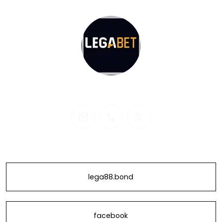
@lega88bond
email
phone
twitter
lega88.bond
facebook