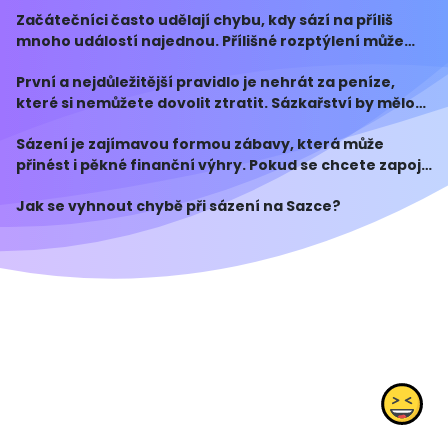
odpovídají vašim znalostem a analýze. Důkladné
Začátečníci často udělají chybu, kdy sází na příliš
studium statistik a informací o týmech či hrá
mnoho událostí najednou. Přílišné rozptýlení může
snížit vaše šance na výhru. Doporučuje se začít s
První a nejdůležitější pravidlo je nehrát za peníze,
malým počtem sázek a postupně se rozšiřovat, jak
které si nemůžete dovolit ztratit. Sázkařství by mělo
být pouze formou zábavy a nikoli zdrojem příjmu.
Sázení je zajímavou formou zábavy, která může
Vyhrazený rozpočet určený pouze pro sázení v
přinést i pěkné finanční výhry. Pokud se chcete zapojit
do sázení na Sazce, je důležité se vyvarovat určitých
Jak se vyhnout chybě při sázení na Sazce?
chyb, které by vám mohly kazit radost ze hry