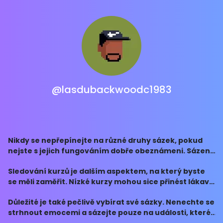
@lasdubackwoodc1983
Nikdy se nepřepínejte na různé druhy sázek, pokud
nejste s jejich fungováním dobře obeznámeni. Sázení
na více kombinací či systému může být matoucí a
Sledování kurzů je dalším aspektem, na který byste
zvýšit vaše šance na chybu.
se měli zaměřit. Nízké kurzy mohou sice přinést lákavé
výhry, ale vyšší riziko prohry. Zkuste najít vyváženou
Důležité je také pečlivě vybírat své sázky. Nenechte se
kombinaci kurzů a možností výhry.
strhnout emocemi a sázejte pouze na události, které