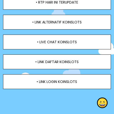
• RTP HARI INI TERUPDATE
• LINK ALTERNATIF KOINSLOTS
• LIVE CHAT KOINSLOTS
• LINK DAFTAR KOINSLOTS
• LINK LOGIN KOINSLOTS