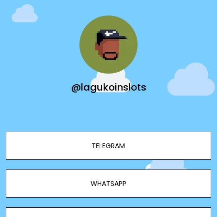
@lagukoinslots
TELEGRAM
WHATSAPP