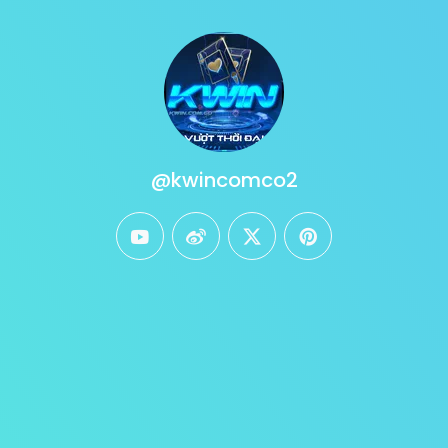
@kwincomco2
youtube
weibo
twitter
pinterest