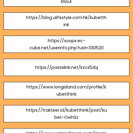
6554
https://blog.ulifestyle.com.hk/kubetth
ink
https://xoops.ec-
cube.net/userinfo.php?uid=330520
https://pastelink.net/kzcs5zbj
https://www.longisland.com/profile/k
ubetthink
https://trakteer.id/kubetthink/post/ku
bet-OwhSz