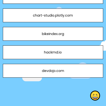
chart-studio.plotly.com
bikeindex.org
hackmd.io
devdojo.com