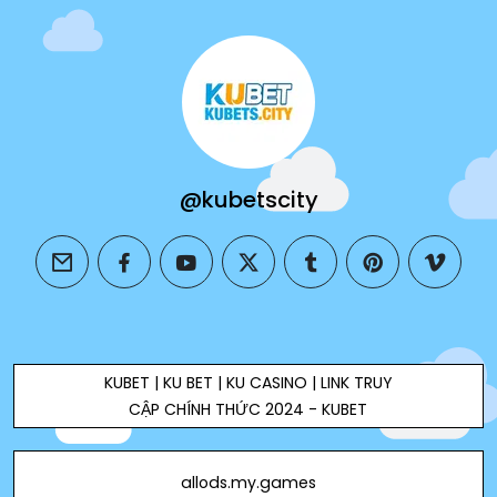
@kubetscity
email
facebook
youtube
twitter
tumblr
pinterest
vimeo
KUBET | KU BET | KU CASINO | LINK TRUY
CẬP CHÍNH THỨC 2024 - KUBET
allods.my.games