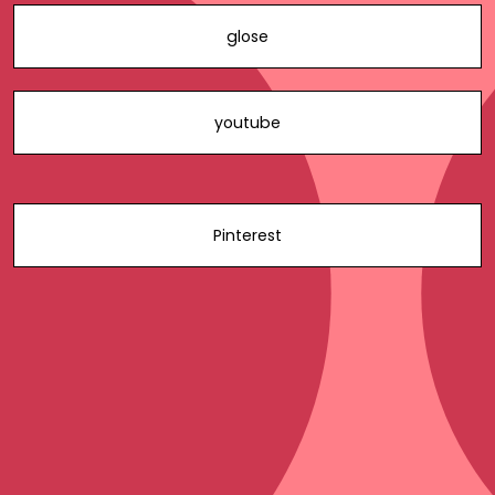
glose
youtube
Pinterest