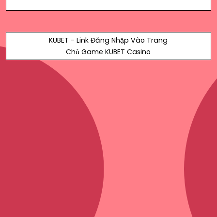
KUBET - Link Đăng Nhập Vào Trang
Chủ Game KUBET Casino