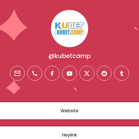
@kubetcamp
email
phone
facebook
youtube
twitter
reddit
tumblr
Website
Heylink