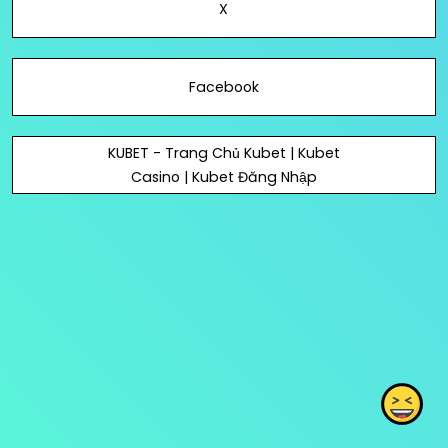
X
Facebook
KUBET - Trang Chủ Kubet | Kubet
Casino | Kubet Đăng Nhập