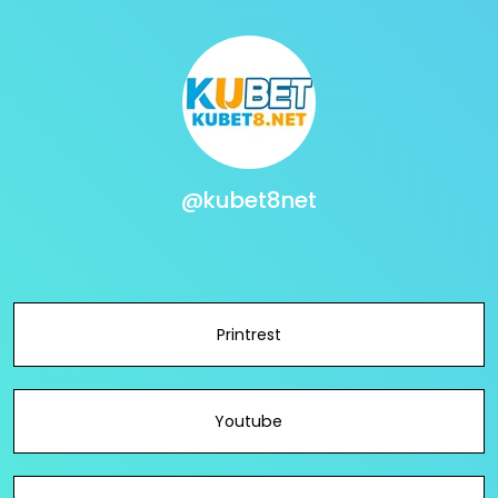
@kubet8net
Printrest
Youtube