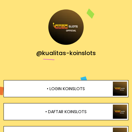
@kualitas-koinslots
• LOGIN KOINSLOTS
• DAFTAR KOINSLOTS