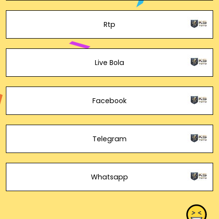
Rtp
Live Bola
Facebook
Telegram
Whatsapp