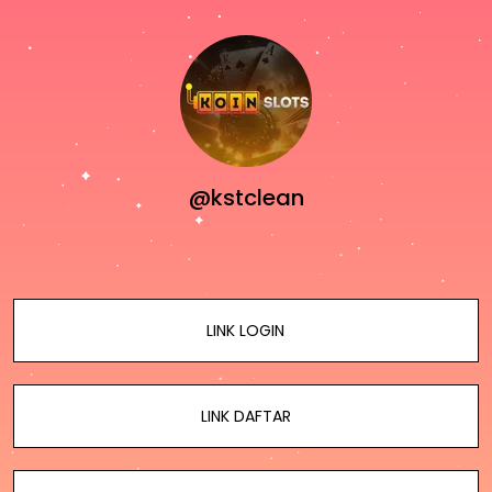
@kstclean
LINK LOGIN
LINK DAFTAR