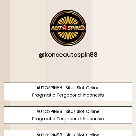
@konceautospin88
AUTOSPIN88 : Situs Slot Online
Pragmatic Tergacor di Indonesia
AUTOSPIN88 : Situs Slot Online
Pragmatic Tergacor di Indonesia
AUTOSPIN88 : Situs Slot Online