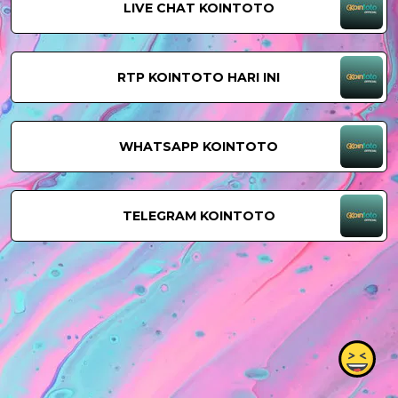
LIVE CHAT KOINTOTO
RTP KOINTOTO HARI INI
WHATSAPP KOINTOTO
TELEGRAM KOINTOTO