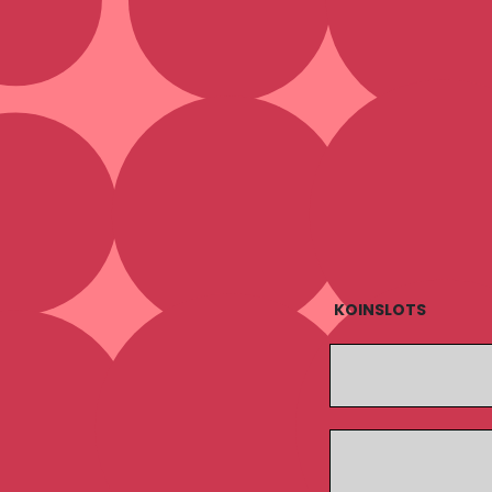
KOINSLOTS