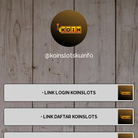
@koinslotskuinfo
• LINK LOGIN KOINSLOTS
• LINK DAFTAR KOINSLOTS