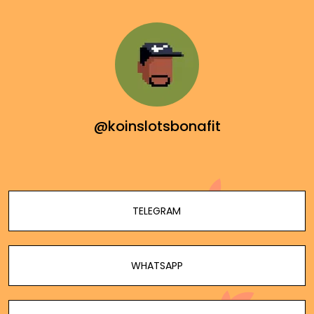
@koinslotsbonafit
TELEGRAM
WHATSAPP