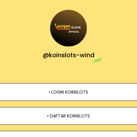
@koinslots-wind
• LOGIN KOINSLOTS
• DAFTAR KOINSLOTS