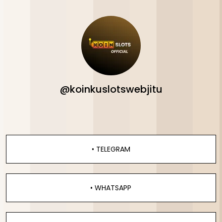
@koinkuslotswebjitu
• TELEGRAM
• WHATSAPP