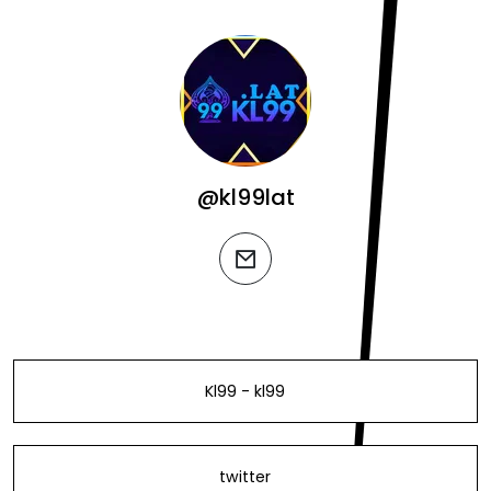
@kl99lat
email
Kl99 - kl99
twitter