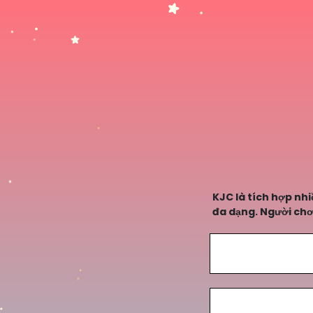
KJC là tích hợp nhiề
đa dạng. Người chơ