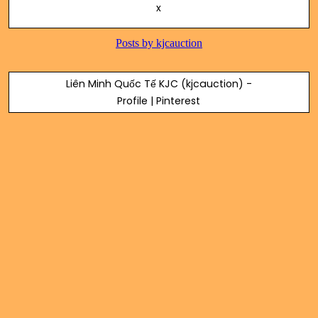
x
Liên Minh Quốc Tế KJC (kjcauction) -
Profile | Pinterest