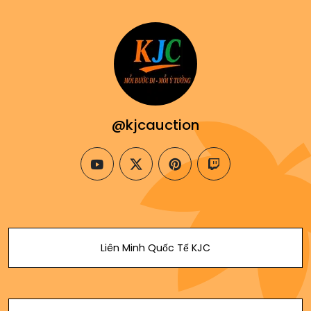
@kjcauction
youtube
twitter
pinterest
twitch
Liên Minh Quốc Tế KJC