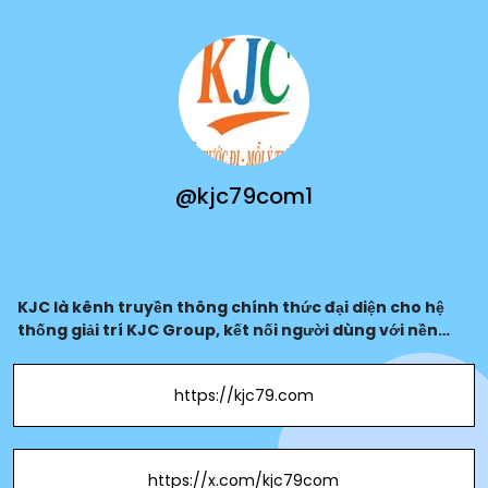
@kjc79com1
KJC là kênh truyền thông chính thức đại diện cho hệ
thống giải trí KJC Group, kết nối người dùng với nền
tảng giải trí số toàn diện. Nền tảng cung cấp nội dung
minh bạch
https://kjc79.com
https://x.com/kjc79com