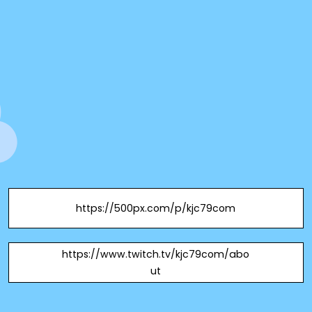
https://500px.com/p/kjc79com
https://www.twitch.tv/kjc79com/abo
ut