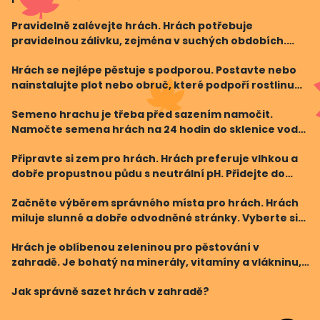
jakékoli příznaky poškození nebo infekce, přijměte
Pravidelně zalévejte hrách. Hrách potřebuje
nezbytná opatření jako například použití organických
pravidelnou zálivku, zejména v suchých obdobích.
Zalévejte hlubokým zálivkou a vyhněte se
Hrách se nejlépe pěstuje s podporou. Postavte nebo
přemokření. Pamatujte, že půda by měla být stále
nainstalujte plot nebo obruč, které podpoří rostlinu
vlhká, ale ne pře
hrachu. Tímto způsobem zajišťujete, že se rostlina
Semeno hrachu je třeba před sazením namočit.
nepoddá váze svých plodů a lépe se rozprostře
Namočte semena hrách na 24 hodin do sklenice vody
před výsadbou. Tímto způsobem zvýšíte
Připravte si zem pro hrách. Hrách preferuje vlhkou a
pravděpodobnost klíčení semen a jejich rychlejšího
dobře propustnou půdu s neutrální pH. Přidejte do
růstu.
země kompost nebo zralý hnůj, abyste zlepšili její
Začněte výběrem správného místa pro hrách. Hrách
texturu a zadrželi vlhkost. Vyhněte se těžkým
miluje slunné a dobře odvodněné stránky. Vyberte si
místo, které dostává minimálně šest hodin
Hrách je oblíbenou zeleninou pro pěstování v
slunečního světla denně a zajistěte dobrý odvod
zahradě. Je bohatý na minerály, vitamíny a vlákninu,
vody, aby
a přitom snadno se pěstuje. Ale jak správně sazet
Jak správně sazet hrách v zahradě?
hrách v zahradě? Následující tipy vám pomohou
dosáhn