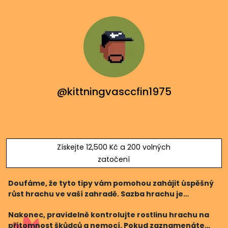
@kittningvasccfin1975
Získejte 12,500 Kč a 200 volných
zatočení
Doufáme, že tyto tipy vám pomohou zahájit úspěšný
růst hrachu ve vaší zahradě. Sazba hrachu je
relativně jednoduchá, a i když nejste zkušený
Nakonec, pravidelně kontrolujte rostlinu hrachu na
zahradník, měli byste si vychutnat plody své práce v
přítomnost škůdců a nemocí. Pokud zaznamenáte
podobě