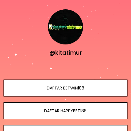
@kitatimur
DAFTAR BETWIN188
DAFTAR HAPPYBET188