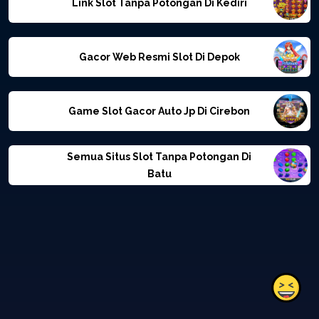
Link Slot Tanpa Potongan Di Kediri
Gacor Web Resmi Slot Di Depok
Game Slot Gacor Auto Jp Di Cirebon
Semua Situs Slot Tanpa Potongan Di
Batu