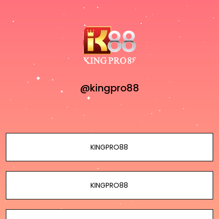
@kingpro88
KINGPRO88
KINGPRO88