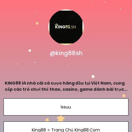
@king88sh
KING88 là nhà cái cá cược hàng đầu tại Việt Nam, cung
cấp các trò chơi thể thao, casino, game đánh bài trực
tuyến và xổ số.
Issuu
King88 ⭐️ Trang Chủ King88.Com