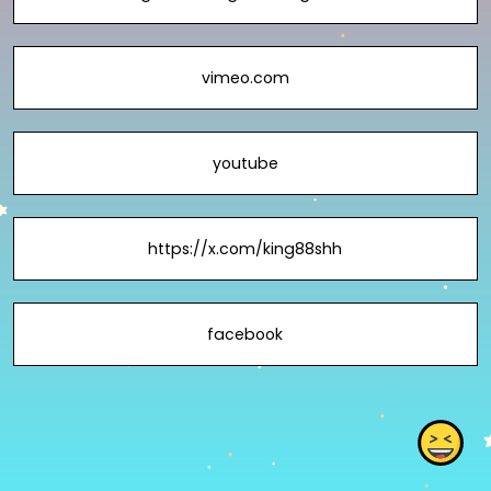
vimeo.com
youtube
https://x.com/king88shh
facebook