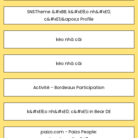
SNSTheme &#xBB; k&#xE8;o nh&#xE0;
c&#xE1;i&apos;s Profile
kèo nhà cái
kèo nhà cái
Activité - Bordeaux Participation
k&#xE8;o nh&#xE0; c&#xE1;i in Bear DE
paizo.com - Paizo People: