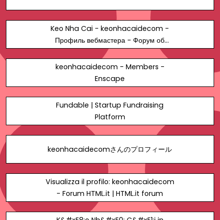
Keo Nha Cai - keonhacaidecom -
Профиль вебмастера - Форум об
интернет-маркетинге
keonhacaidecom - Members -
Enscape
Fundable | Startup Fundraising
Platform
keonhacaidecomさんのプロフィール
Visualizza il profilo: keonhacaidecom
- Forum HTML.it | HTML.it forum