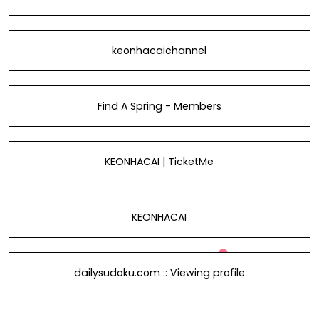
keonhacaichannel
Find A Spring - Members
KEONHACAI | TicketMe
KEONHACAI
dailysudoku.com :: Viewing profile