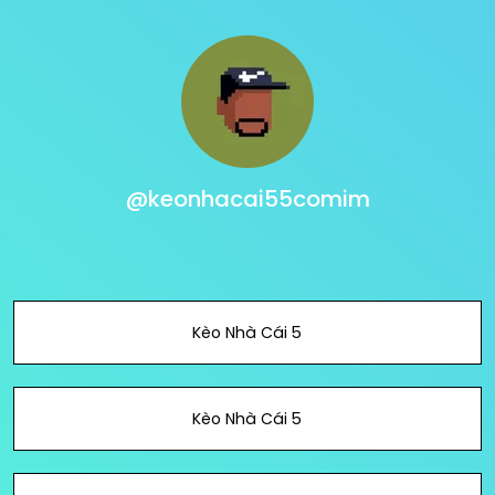
@keonhacai55comim
Kèo Nhà Cái 5
Kèo Nhà Cái 5