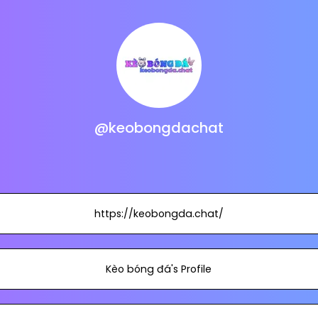
@keobongdachat
https://keobongda.chat/
Kèo bóng đá's Profile