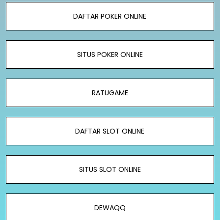
DAFTAR POKER ONLINE
SITUS POKER ONLINE
RATUGAME
DAFTAR SLOT ONLINE
SITUS SLOT ONLINE
DEWAQQ