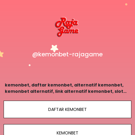
@kemonbet-rajagame
kemonbet, daftar kemonbet, alternatif kemonbet,
kemonbet alternatif, link alternatif kemonbet, slot
kemonbet, rajagame, slot, domino, poker, poker
online, poker online terpercaya
DAFTAR KEMONBET
KEMONBET