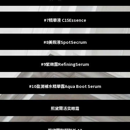
#7精華液 C15Essence
#8美瑕液SpotSecrum
#9緊緻露RefiningSerum
#10盈潤補水精華露Aqua Boot Serum
熙黛爾活奕眼霜