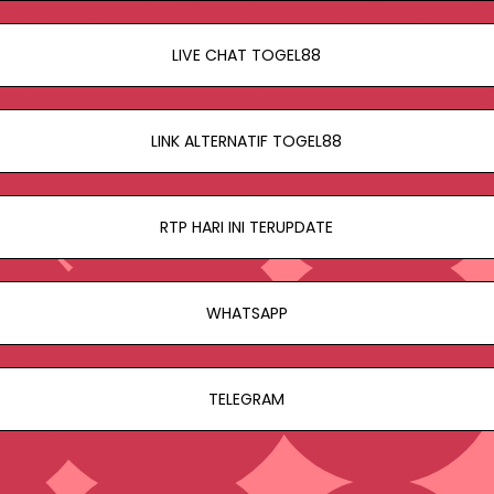
LIVE CHAT TOGEL88
LINK ALTERNATIF TOGEL88
RTP HARI INI TERUPDATE
WHATSAPP
TELEGRAM