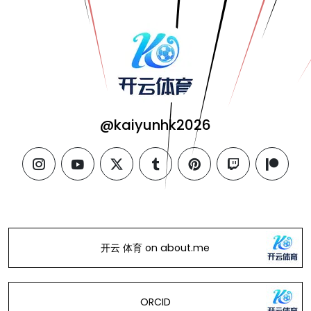
@kaiyunhk2026
instagram
youtube
twitter
tumblr
pinterest
twitch
patreo
开云 体育 on about.me
ORCID