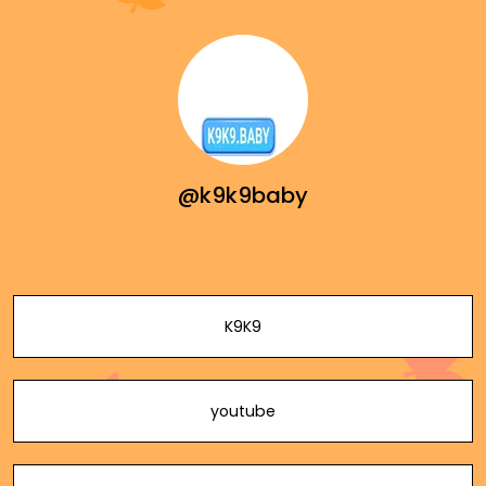
@k9k9baby
K9K9
youtube