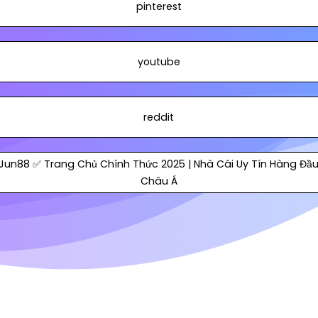
pinterest
youtube
reddit
Jun88 ✅ Trang Chủ Chính Thức 2025 | Nhà Cái Uy Tín Hàng Đầ
Châu Á