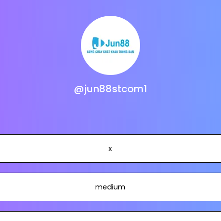
@jun88stcom1
x
medium