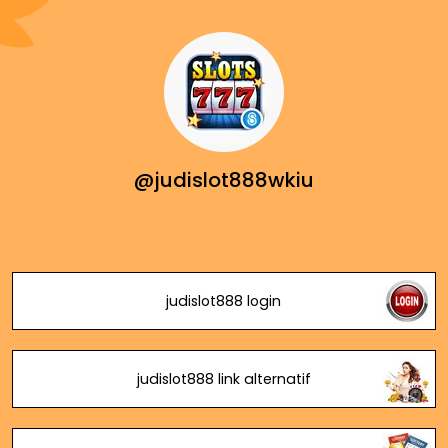
@judislot888wkiu
judislot888 login
judislot888 link alternatif