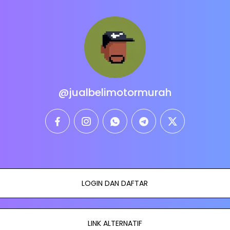
@jualbelimotormurah
facebook
instagram
whatsapp
telegram
twitter
LOGIN DAN DAFTAR
LINK ALTERNATIF